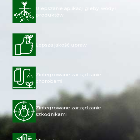
Ulepszanie aplikacji gleby, wody i
produktów
Lepsza jakość upraw
Zintegrowane zarządzanie
chorobami
Zintegrowane zarządzanie
szkodnikami