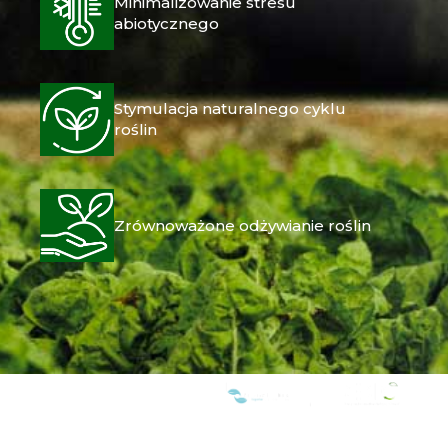
Minimalizowanie stresu
abiotycznego
Stymulacja naturalnego cyklu
roślin
Zrównoważone odżywianie roślin
JESTEŚMY CZŁONKAMI: