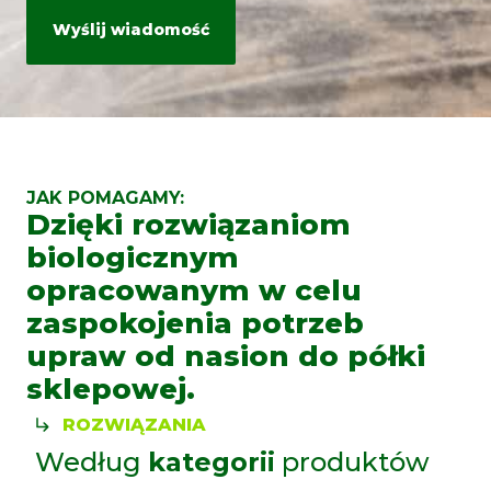
politykę prywatności i warunki korzystania z usług
Google.
JAK POMAGAMY:
Dzięki rozwiązaniom
biologicznym
opracowanym w celu
zaspokojenia potrzeb
upraw od nasion do półki
sklepowej.
ROZWIĄZANIA
Według
kategorii
produktów