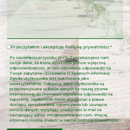
Przeczytałem i akceptuję
Politykę prywatności
.
Nota
*
prawna
Po naciśnięciu przycisku WYŚLIJ przekazujesz nam
*
swoje dane, za które ROVENSA ponosi wyłączną
odpowiedzialność, w celu udzielenia odpowiedzi na
Twoje zapytanie i przesłania Ci żądanych informacji.
Zgoda użytkownika jest traktowana jako
uwierzytelnienie. Odbiorcy: dane użytkownika są
przechowywane w bazie danych na naszej stronie
internetowej do momentu udzielenia odpowiedzi na
zapytanie. Użytkownik może skorzystać z prawa
dostępu, sprostowania, ograniczenia lub usunięcia
swoich danych, wysyłając wiadomość e-mail na
następujący adres: info@rovensanext.com. Więcej
informacji można znaleźć w naszej polityce prywatności.
Ta strona jest chroniona przez reCAPTCHA oraz