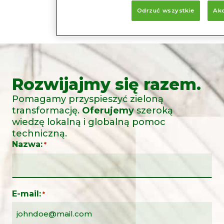
Odrzuć wszystkie
Akc
Rozwijajmy się razem.
Pomagamy przyspieszyć zieloną
transformację.
Oferujemy
szeroką
wiedzę lokalną i globalną pomoc
techniczną.
Nazwa:
*
E-mail:
*