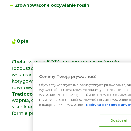
Zrównoważone odżywianie roślin
Opis
Chelat wapnia EDTA, prezentowany w formie
rozpuszczalnych mikrogranulek (WG),
wskazany do stosowania zapobieganie i
Cenimy Twoją prywatność
korygowanie niedoborów i zaburzeń
Używamy własnych lub zewnętrznych plików cookie, aby
równowagi w przyswajaniu wapnia.
wyświetlać spersonalizowane reklamy lub treści oraz ana
Tradecorp Ca
dostarcza niezbędnego
wszystkie”, zgadzasz się na użycie plików cookie. Aby sko
przycisk „Dostosuj”. Możesz również odrzucić wszystkie p
wapnia, całkowicie schelatowanego i
klikając „Odrzuć wszystkie”.
Polityka ochrony danych
stabilnego, w rozpuszczalnej i przyswajalnej
formie przez uprawy.
Dostosuj