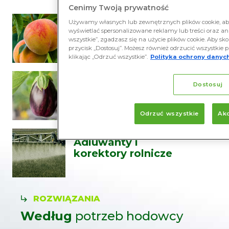
Cenimy Twoją prywatność
Używamy własnych lub zewnętrznych plików cookie, aby
Bionawożenie w
wyświetlać spersonalizowane reklamy lub treści oraz ana
rolnictwie
wszystkie”, zgadzasz się na użycie plików cookie. Aby sko
przycisk „Dostosuj”. Możesz również odrzucić wszystkie p
klikając „Odrzuć wszystkie”.
Polityka ochrony danych
Biokontrola w
Dostosuj
rolnictwie
Odrzuć wszystkie
Akc
Adiuwanty i
korektory rolnicze
ROZWIĄZANIA
Według
potrzeb hodowcy