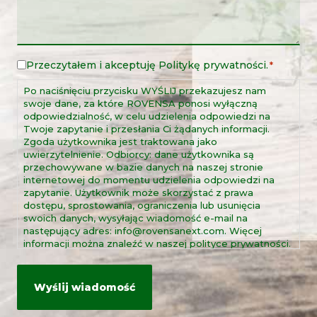
Przeczytałem i akceptuję
Politykę prywatności
.
Nota
*
prawna
Po naciśnięciu przycisku WYŚLIJ przekazujesz nam
*
swoje dane, za które ROVENSA ponosi wyłączną
odpowiedzialność, w celu udzielenia odpowiedzi na
Twoje zapytanie i przesłania Ci żądanych informacji.
Zgoda użytkownika jest traktowana jako
uwierzytelnienie. Odbiorcy: dane użytkownika są
przechowywane w bazie danych na naszej stronie
internetowej do momentu udzielenia odpowiedzi na
zapytanie. Użytkownik może skorzystać z prawa
dostępu, sprostowania, ograniczenia lub usunięcia
swoich danych, wysyłając wiadomość e-mail na
następujący adres: info@rovensanext.com. Więcej
informacji można znaleźć w naszej polityce prywatności.
Ta strona jest chroniona przez reCAPTCHA oraz
politykę prywatności i warunki korzystania z usług
Google.