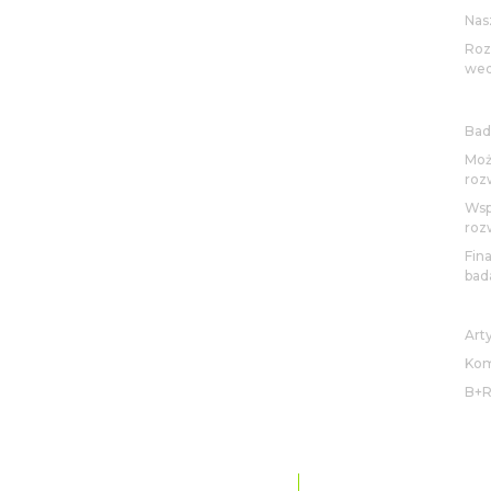
Nas
Roz
wed
BA
Bad
Moż
roz
Wsp
roz
Fin
bad
AK
Art
Kom
B+
OCHRONA DANYCH I PRYWATNOŚCI
MAPA WITRYNY