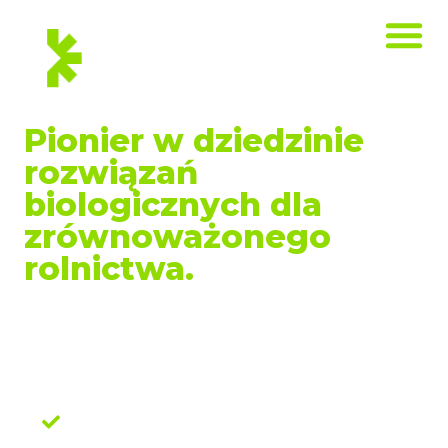
KRAJ
Pionier w dziedzinie
rozwiązań
biologicznych dla
zrównoważonego
rolnictwa.
Pomagamy rolnikom w rozwiązywaniu
ich codziennych wyzwań związanych ze
zrównoważonym rozwojem, towarzysząc
im na każdym kroku,
od nasion do półki
sklepowej.
Dzięki kompleksowemu katalogowi
rozwiązań biologicznych
według rodzaju