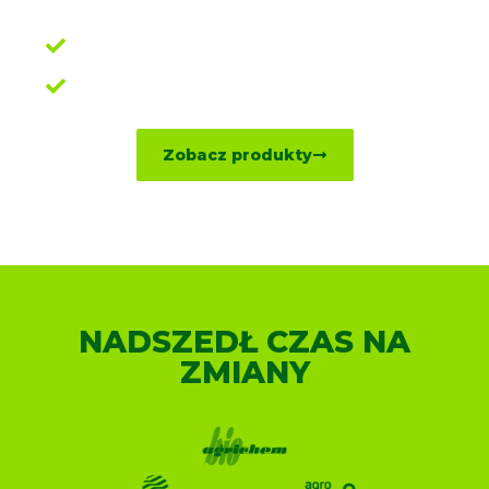
uprawy i potrzeb.
Zwiększanie wydajności
i poprawa jakości.
Wiodąca zmiana w kierunku
zrównoważonej przyszłości rolnictwa.
Zobacz produkty
Porozmawiaj z lokalnym ekspertem
NADSZEDŁ CZAS NA
ZMIANY