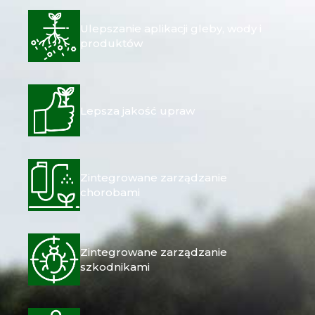
Ulepszanie aplikacji gleby, wody i
produktów
Lepsza jakość upraw
Zintegrowane zarządzanie
chorobami
Zintegrowane zarządzanie
szkodnikami