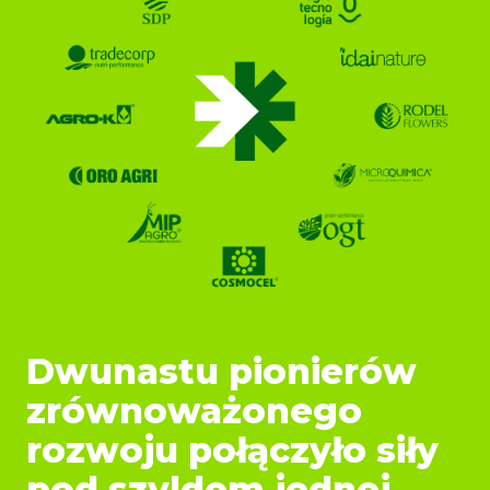
Dwunastu pionierów
zrównoważonego
rozwoju połączyło siły
pod szyldem jednej