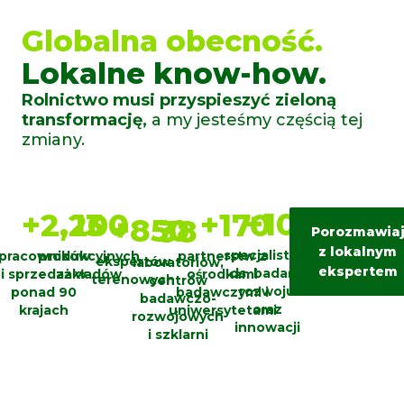
Globalna obecność.
Lokalne know-how.
Rolnictwo musi przyspieszyć zieloną
transformację,
a my jesteśmy częścią tej
zmiany.
+
100
+
2,200
13
+
170
+
850
38
Porozmawia
z lokalnym
specjalistów
pracowników
produkcyjnych
partnerstw z
ekspertów
laboratoriów,
ekspertem
ds. badań i
i sprzedaż w
zakładów
ośrodkami
terenowych
centrów
rozwoju
ponad 90
badawczymi i
badawczo-
oraz
krajach
uniwersytetami
rozwojowych
innowacji
i szklarni