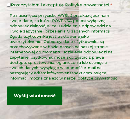
Przeczytałem i akceptuję
Politykę prywatności
.
Nota
*
prawna
Po naciśnięciu przycisku WYŚLIJ przekazujesz nam
*
swoje dane, za które ROVENSA ponosi wyłączną
odpowiedzialność, w celu udzielenia odpowiedzi na
Twoje zapytanie i przesłania Ci żądanych informacji.
Zgoda użytkownika jest traktowana jako
uwierzytelnienie. Odbiorcy: dane użytkownika są
przechowywane w bazie danych na naszej stronie
internetowej do momentu udzielenia odpowiedzi na
zapytanie. Użytkownik może skorzystać z prawa
dostępu, sprostowania, ograniczenia lub usunięcia
swoich danych, wysyłając wiadomość e-mail na
następujący adres: info@rovensanext.com. Więcej
informacji można znaleźć w naszej polityce prywatności.
Ta strona jest chroniona przez reCAPTCHA oraz
politykę prywatności i warunki korzystania z usług
Google.