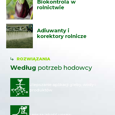
Biokontrola w
rolnictwie
Adiuwanty i
korektory rolnicze
ROZWIĄZANIA
Według
potrzeb hodowcy
Ulepszanie aplikacji gleby, wody i
produktów
Lepsza jakość upraw