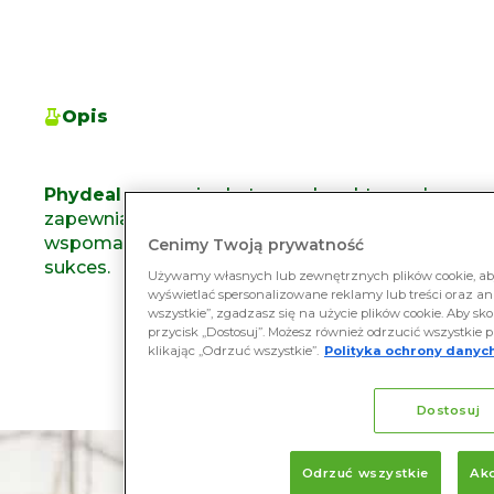
Opis
Phydeal
zapewnia skuteczną korektę wody,
zapewniając jednocześnie funkcje
wspomagające podstawy dla herbicydów
Cenimy Twoją prywatność
sukces.
Używamy własnych lub zewnętrznych plików cookie, aby
wyświetlać spersonalizowane reklamy lub treści oraz ana
wszystkie”, zgadzasz się na użycie plików cookie. Aby sko
przycisk „Dostosuj”. Możesz również odrzucić wszystkie p
klikając „Odrzuć wszystkie”.
Polityka ochrony danych
Dostosuj
Odrzuć wszystkie
Akc