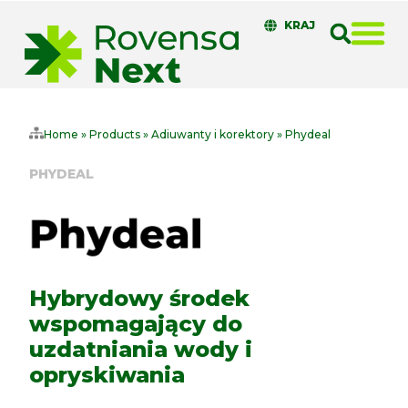
KRAJ
Home
»
Products
»
Adiuwanty i korektory
»
Phydeal
PHYDEAL
Hybrydowy środek
wspomagający do
uzdatniania wody i
opryskiwania