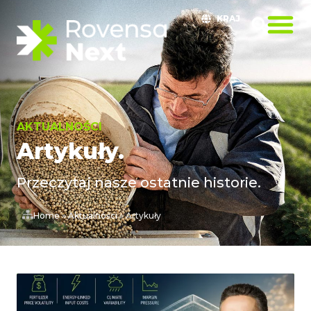
KRAJ
AKTUALNOŚCI
Artykuły.
Przeczytaj nasze ostatnie historie.
Home
»
Aktualności
»
Artykuły