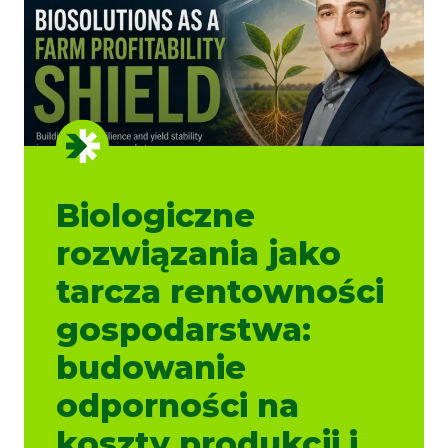
Biologiczne
rozwiązania jako
tarcza rentowności
gospodarstwa:
budowanie
odporności na
koszty produkcji i