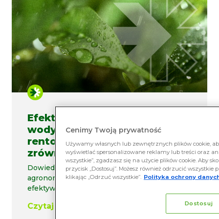
Efektywne wykorzystanie
wody w uprawie, klucz do
Cenimy Twoją prywatność
rentowności i
Używamy własnych lub zewnętrznych plików cookie, aby
zrównoważonego rozwoju
wyświetlać spersonalizowane reklamy lub treści oraz ana
wszystkie”, zgadzasz się na użycie plików cookie. Aby sko
Dowiedz się, w jaki sposób strategie
przycisk „Dostosuj”. Możesz również odrzucić wszystkie p
agronomiczne Rovensa Next optymalizują
klikając „Odrzuć wszystkie”.
Polityka ochrony danych
efektywność zużycia
Dostosuj
Czytaj więcej