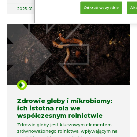
Odrzuć wszystkie
Akc
2025-01-16
Zdrowie gleby i mikrobiomy:
ich istotna rola we
współczesnym rolnictwie
Zdrowie gleby jest kluczowym elementem
zrównoważonego rolnictwa, wpływającym na