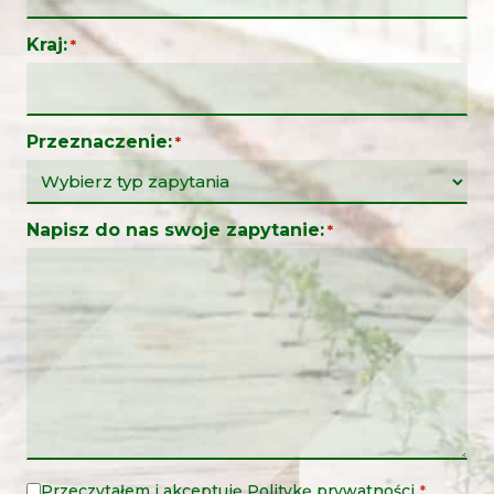
Kraj:
*
Przeznaczenie:
*
Napisz do nas swoje zapytanie:
*
Przeczytałem i akceptuję
Politykę prywatności
.
Nota
*