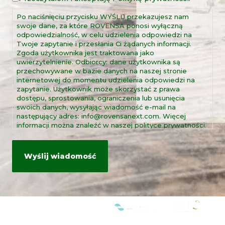
prawna
Po naciśnięciu przycisku WYŚLIJ przekazujesz nam
*
swoje dane, za które ROVENSA ponosi wyłączną
odpowiedzialność, w celu udzielenia odpowiedzi na
Twoje zapytanie i przesłania Ci żądanych informacji.
Zgoda użytkownika jest traktowana jako
uwierzytelnienie. Odbiorcy: dane użytkownika są
przechowywane w bazie danych na naszej stronie
internetowej do momentu udzielenia odpowiedzi na
zapytanie. Użytkownik może skorzystać z prawa
dostępu, sprostowania, ograniczenia lub usunięcia
swoich danych, wysyłając wiadomość e-mail na
następujący adres: info@rovensanext.com. Więcej
informacji można znaleźć w naszej polityce prywatności.
Ta strona jest chroniona przez reCAPTCHA oraz
politykę prywatności i warunki korzystania z usług
Google.
JESTEŚMY CZŁONKAMI: